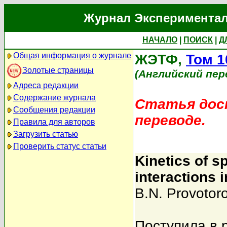
Журнал Экспериментал
НАЧАЛО
|
ПОИСК
|
Д
Общая информация о журнале
ЖЭТФ,
Том 1
Золотые страницы
(Английский пер
Адреса редакции
Содержание журнала
Статья дост
Сообщения редакции
переводе.
Правила для авторов
Загрузить статью
Проверить статус статьи
Kinetics of s
interactions 
B.N. Provotor
Поступила в 