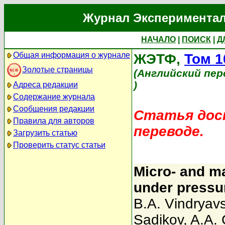
Журнал Экспериментал
НАЧАЛО
|
ПОИСК
|
Д
Общая информация о журнале
ЖЭТФ,
Том 1
Золотые страницы
(Английский пер
)
Адреса редакции
Содержание журнала
Сообщения редакции
Статья дост
Правила для авторов
переводе.
Загрузить статью
Проверить статус статьи
Micro- and m
under pressu
B.A. Vindryavs
Sadikov
,
A.A.