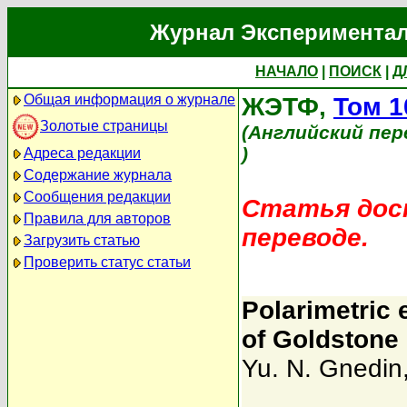
Журнал Экспериментал
НАЧАЛО
|
ПОИСК
|
Д
Общая информация о журнале
ЖЭТФ,
Том 1
Золотые страницы
(Английский пер
)
Адреса редакции
Содержание журнала
Сообщения редакции
Статья дост
Правила для авторов
переводе.
Загрузить статью
Проверить статус статьи
Polarimetric 
of Goldstone 
Yu. N. Gnedin